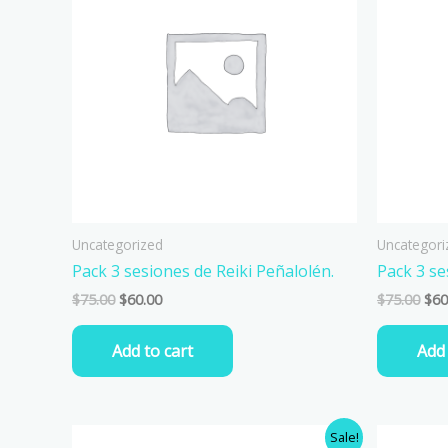
Uncategorized
Uncategori
Pack 3 sesiones de Reiki Peñalolén.
Pack 3 se
$
75.00
$
60.00
$
75.00
$
60
Add to cart
Add 
Original
Current
Orig
Sale!