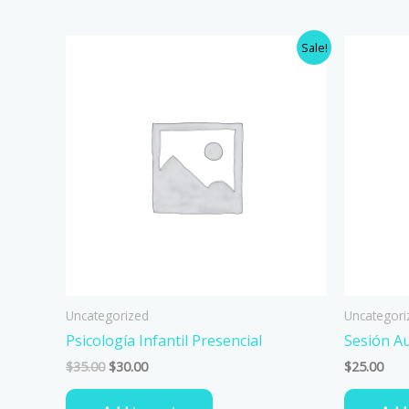
Original
Current
Sale!
price
price
was:
is:
$35.00.
$30.00.
Uncategorized
Uncategori
Psicología Infantil Presencial
Sesión Au
$
35.00
$
30.00
$
25.00