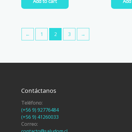
Add to cart
Add 
←
1
2
3
→
Contáctanos
Teléfono:
(+56 9) 92776484
(+56 9) 41260033
Correo:
contacto@saludom.cl