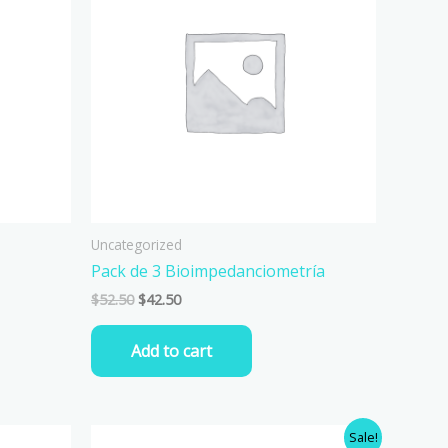
tiple
ants.
e
ions
y
sen
duct
Uncategorized
e
Pack de 3 Bioimpedanciometría
$
52.50
$
42.50
Add to cart
Original
Current
Sale!