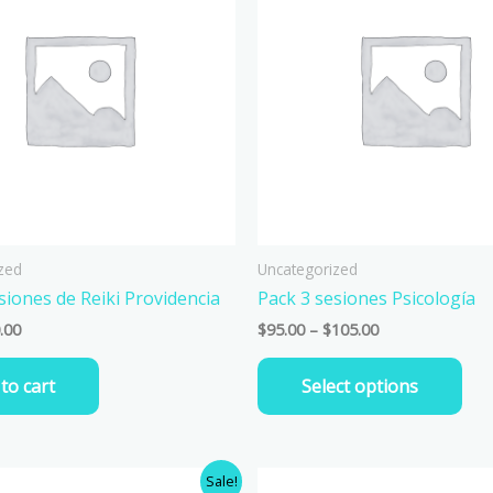
$105.00
mul
vari
Th
opt
ma
be
cho
on
the
pro
zed
Uncategorized
pag
siones de Reiki Providencia
Pack 3 sesiones Psicología
.00
$
95.00
–
$
105.00
to cart
Select options
inal
Current
Sale!