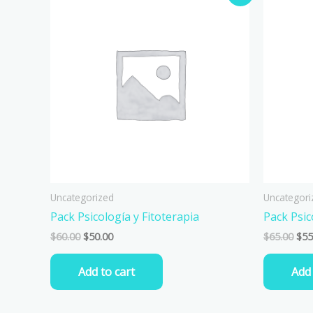
price
price
pri
was:
is:
was
$60.00.
$50.00.
$65
Uncategorized
Uncategori
Pack Psicología y Fitoterapia
Pack Psic
$
60.00
$
50.00
$
65.00
$
55
Add to cart
Add 