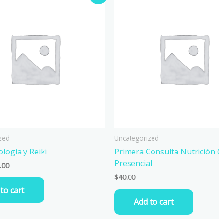
ce
price
:
is:
.00.
$55.00.
zed
Uncategorized
ología y Reiki
Primera Consulta Nutrición 
Presencial
.00
$
40.00
to cart
Add to cart