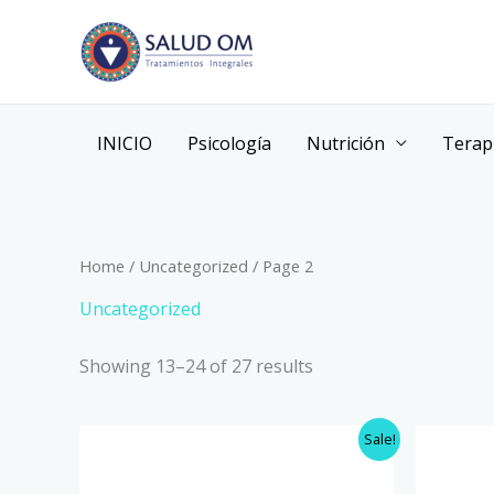
Skip
to
content
INICIO
Psicología
Nutrición
Terap
Home
/
Uncategorized
/ Page 2
Uncategorized
Showing 13–24 of 27 results
Original
Current
Orig
Sale!
price
price
pri
was:
is:
was
$75.00.
$60.00.
$75