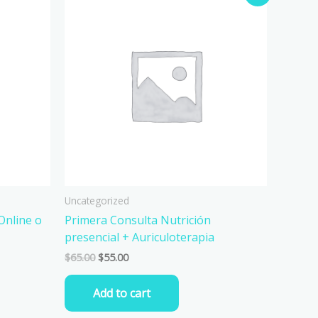
price
price
was:
is:
$65.00.
$55.00.
Uncategorized
Online o
Primera Consulta Nutrición
presencial + Auriculoterapia
$
65.00
$
55.00
Add to cart