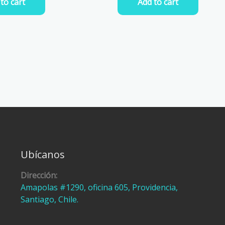
to cart
Add to cart
Ubícanos
Dirección:
Amapolas #1290, oficina 605, Providencia,
Santiago, Chile.