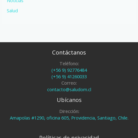
Noticias
Salud
Contáctanos
Teléfono:
(+56 9) 92776484
(+56 9) 41260033
Correo:
contacto@saludom.cl
Ubícanos
Dirección:
Amapolas #1290, oficina 605, Providencia, Santiago, Chile.
Políticas de privacidad