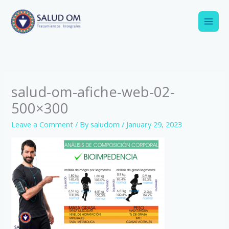
Skip
to
content
salud-om-afiche-web-02-
500×300
Leave a Comment
/ By
saludom
/
January 29, 2023