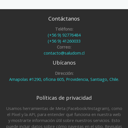
Contáctanos
Teléfono:
(+56 9) 92776484
(+56 9) 41260033
Correo:
contacto@saludom.cl
Ubícanos
Dirección:
Amapolas #1290, oficina 605, Providencia, Santiago, Chile.
Políticas de privacidad
Usamos herramientas de Meta (Facebook/Instagram), como
el Píxel y la API, para entender qué funciona en nuestra web
y mostrarte información útil sobre nuestros servicios. Esto
puede incluir datos sobre cómo navegas en el sitio. Revisalas