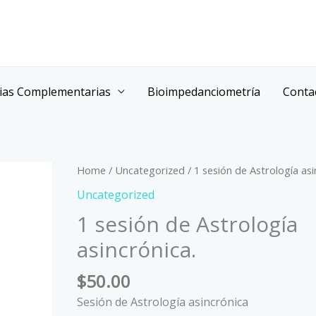
ias Complementarias
Bioimpedanciometría
Conta
1
Home
/
Uncategorized
/ 1 sesión de Astrología asi
sesión
Uncategorized
de
1 sesión de Astrología
Astrología
asincrónica.
asincrónica.
quantity
$
50.00
Sesión de Astrología asincrónica