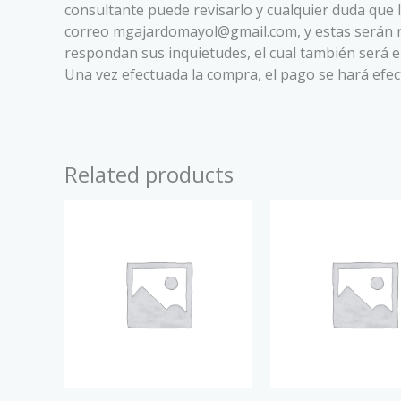
consultante puede revisarlo y cualquier duda que 
correo mgajardomayol@gmail.com, y estas serán 
respondan sus inquietudes, el cual también será en
Una vez efectuada la compra, el pago se hará efect
Related products
Price
Original
Current
This
range:
price
price
product
$35.00
was:
is:
has
through
$65.00.
$55.00.
$40.00
multiple
variants.
The
options
may
be