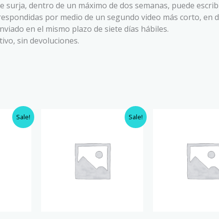
le surja, dentro de un máximo de dos semanas, puede escribi
respondidas por medio de un segundo video más corto, en 
viado en el mismo plazo de siete días hábiles.
ivo, sin devoluciones.
Original
Current
Sale!
Sale!
price
price
was:
is:
$90.00.
$75.00.