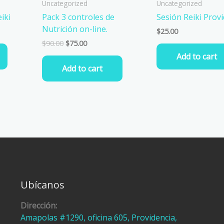
Uncategorized
Uncategorized
iki
Pack 3 controles de
Sesión Reiki Prov
Nutrición on-line.
$
25.00
$
90.00
$
75.00
Add to cart
Add to cart
Ubícanos
Dirección:
Amapolas #1290, oficina 605, Providencia,