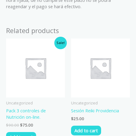
reagendar y el pago se hará efectivo.
Related products
Original
Current
Sale!
price
price
was:
is:
$90.00.
$75.00.
Uncategorized
Uncategorized
Pack 3 controles de
Sesión Reiki Providencia
Nutrición on-line.
$
25.00
$
90.00
$
75.00
Add to cart