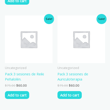
Add to cart
Original
Current
Original
Current
Sale!
Sale!
price
price
price
price
was:
is:
was:
is:
$75.00.
$60.00.
$75.00.
$60.00.
Uncategorized
Uncategorized
Pack 3 sesiones de Reiki
Pack 3 sesiones de
Peñalolén.
Auriculoterapia
$
75.00
$
60.00
$
75.00
$
60.00
Add to cart
Add to cart