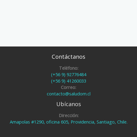
Contáctanos
Teléfono:
(+56 9) 92776484
(+56 9) 41260033
Correo:
contacto@saludom.cl
Ubícanos
Dirección:
Amapolas #1290, oficina 605, Providencia, Santiago, Chile.