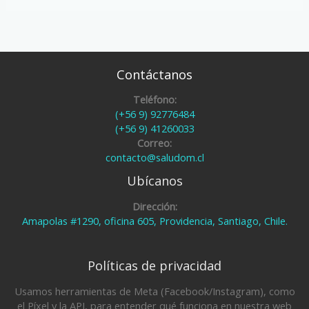
Contáctanos
Teléfono:
(+56 9) 92776484
(+56 9) 41260033
Correo:
contacto@saludom.cl
Ubícanos
Dirección:
Amapolas #1290, oficina 605, Providencia, Santiago, Chile.
Políticas de privacidad
Usamos herramientas de Meta (Facebook/Instagram), como
el Píxel y la API, para entender qué funciona en nuestra web