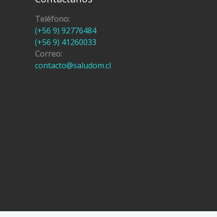
Teléfono:
(+56 9) 92776484
(+56 9) 41260033
Correo:
contacto@saludom.cl