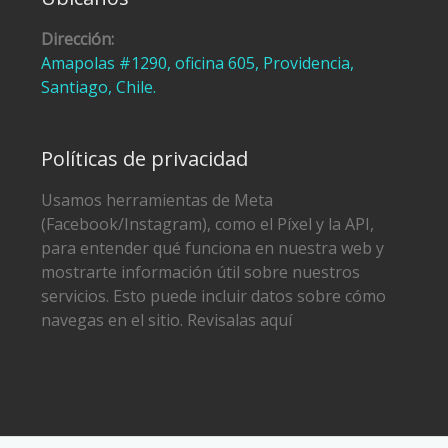
Dirección:
Amapolas #1290, oficina 605, Providencia,
Santiago, Chile.
Políticas de privacidad
Usamos herramientas de Meta
(Facebook/Instagram), como el Píxel y la API,
para entender qué funciona en nuestra web y
mostrarte información útil sobre nuestros
servicios. Esto puede incluir datos sobre cómo
navegas en el sitio. Revisalas aquí