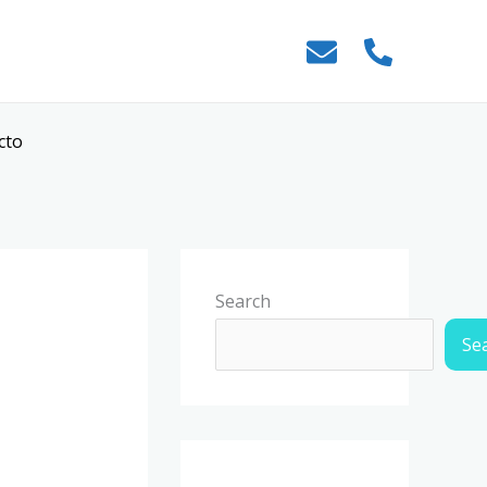
cto
Search
Se