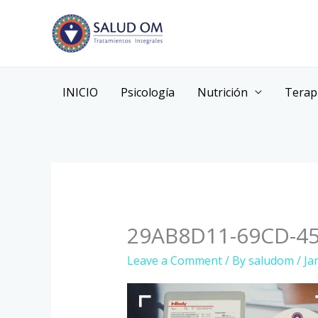
Skip
to
content
INICIO
Psicología
Nutrición
Terap
29AB8D11-69CD-4
Leave a Comment
/ By
saludom
/
Ja