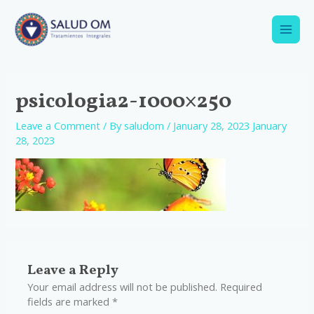
Skip
to
content
Main
Men
psicologia2-1000×250
Leave a Comment
/ By
saludom
/
January 28, 2023
January
28, 2023
Leave a Reply
Your email address will not be published.
Required
fields are marked
*